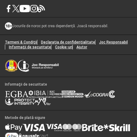
Jocurile de noroc pot crea dependență. Joacă responsabil.
Termeni & Condiţii
Declarația de confidențialitate
Joc Responsabil
Informaţii de securitate
Cookie-uri
Ajutor
Informaţii de securitate
Metode de plată sigure