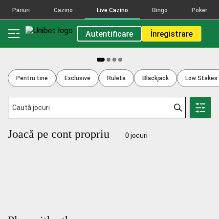
Pariuri
Cazino
Live Cazino
Bingo
Poker
Autentificare
Înregistrare
Pentru tine
Exclusive
Ruleta
Blackjack
Low Stakes
Joacă pe cont propriu
0 jocuri