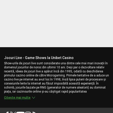
Jocuri Live - Game Shows la Unibet Casino
Show-urile de jocuri live sunt considerate una dintre cele mai mari inovații în
domeniul jocurilor de noroc din ultimii 10 ani. Deși par o dezvoltare relativ
recentă, ideea de jocuri live a apărut încă din 1995, odată cu deschiderea
primului cazino online de către Microgaming. Primele tentative de a aduce un
cazino live pe internet au avut loc în 1998, însă lipsa puterii de procesare și
conexiunile lente la internet au făcut imposibilă această experiență. În
schimb, jocurile bazate pe RNG (generator de numere aleatorii) au dominat
piața, iar cazinourile online și-au câștigat rapid popularitatea
Citește mai multe