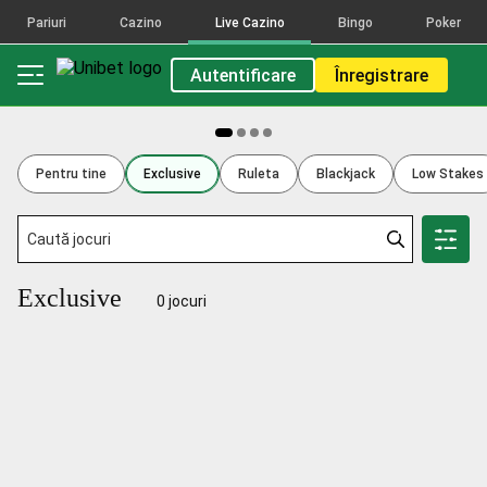
Pariuri
Cazino
Live Cazino
Bingo
Poker
Autentificare
Înregistrare
Pentru tine
Exclusive
Ruleta
Blackjack
Low Stakes
Exclusive
0 jocuri