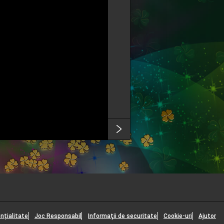
nțialitate
Joc Responsabil
Informaţii de securitate
Cookie-uri
Ajutor