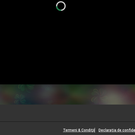
Termeni & Condiţii
Declarația de confide