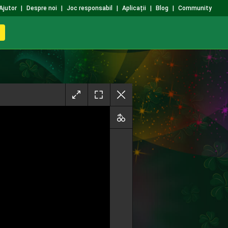
Ajutor
|
Despre noi
|
Joc responsabil
|
Aplicații
|
Blog
|
Community