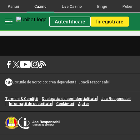
Pariuri
Cazino
Live Cazino
Bingo
Poker
Autentificare
Înregistrare
Jocurile de noroc pot crea dependență. Joacă responsabil.
Termeni & Condiţii
Declarația de confidențialitate
Joc Responsabil
Informaţii de securitate
Cookie-uri
Ajutor