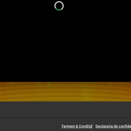
Termeni & Condiţii
Declarația de confide