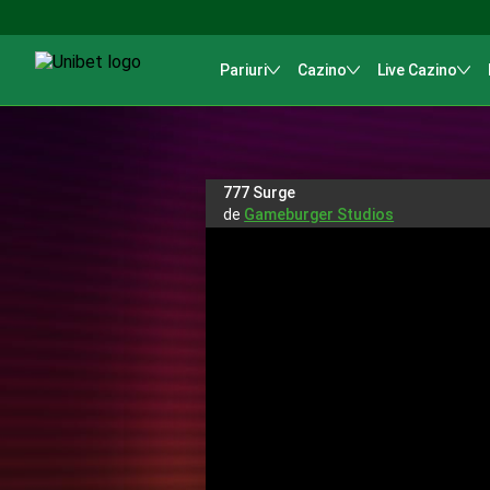
Pariuri
Cazino
Live Cazino
777 Surge
de
Gameburger Studios