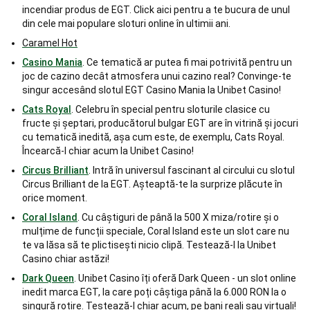
incendiar produs de EGT. Click aici pentru a te bucura de unul
din cele mai populare sloturi online în ultimii ani.
Caramel Hot
Casino Mania
.
Ce tematică ar putea fi mai potrivită pentru un
joc de cazino decât atmosfera unui cazino real? Convinge-te
singur accesând slotul EGT Casino Mania la Unibet Casino!
Cats Royal
.
Celebru în special pentru sloturile clasice cu
fructe și șeptari, producătorul bulgar EGT are în vitrină și jocuri
cu tematică inedită, așa cum este, de exemplu, Cats Royal.
Încearcă-l chiar acum la Unibet Casino!
Circus Brilliant
. Intră în universul fascinant al circului cu slotul
Circus Brilliant de la EGT. Așteaptă-te la surprize plăcute în
orice moment.
Coral Island
.
Cu câștiguri de până la 500 X miza/rotire și o
mulțime de funcții speciale, Coral Island este un slot care nu
te va lăsa să te plictisești nicio clipă. Testează-l la Unibet
Casino chiar astăzi!
Dark Queen
.
Unibet Casino îți oferă Dark Queen - un slot online
inedit marca EGT, la care poți câștiga până la 6.000 RON la o
singură rotire. Testează-l chiar acum, pe bani reali sau virtuali!