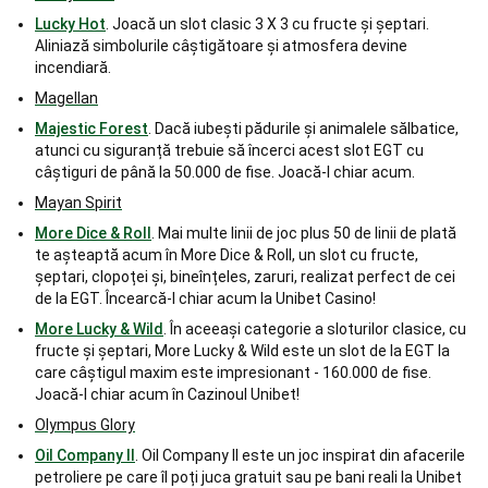
Lucky Hot
. Joacă un slot clasic 3 X 3 cu fructe și șeptari.
Aliniază simbolurile câștigătoare și atmosfera devine
incendiară.
Magellan
Majestic Forest
. Dacă iubești pădurile și animalele sălbatice,
atunci cu siguranță trebuie să încerci acest slot EGT cu
câștiguri de până la 50.000 de fise. Joacă-l chiar acum.
Mayan Spirit
More Dice & Roll
.
Mai multe linii de joc plus 50 de linii de plată
te așteaptă acum în More Dice & Roll, un slot cu fructe,
șeptari, clopoței și, bineînțeles, zaruri, realizat perfect de cei
de la EGT. Încearcă-l chiar acum la Unibet Casino!
More Lucky & Wild
. În aceeași categorie a sloturilor clasice, cu
fructe și șeptari, More Lucky & Wild este un slot de la EGT la
care câștigul maxim este impresionant - 160.000 de fise.
Joacă-l chiar acum în Cazinoul Unibet!
Olympus Glory
Oil Company II
.
Oil Company II este un joc inspirat din afacerile
petroliere pe care îl poți juca gratuit sau pe bani reali la Unibet