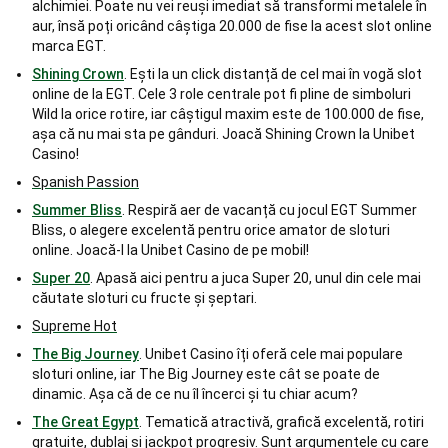
alchimiei. Poate nu vei reuși imediat să transformi metalele în
aur, însă poți oricând câștiga 20.000 de fise la acest slot online
marca EGT.
Shining Crown
. Ești la un click distanță de cel mai în vogă slot
online de la EGT. Cele 3 role centrale pot fi pline de simboluri
Wild la orice rotire, iar câștigul maxim este de 100.000 de fise,
așa că nu mai sta pe gânduri. Joacă Shining Crown la Unibet
Casino!
Spanish Passion
Summer Bliss
.
Respiră aer de vacanță cu jocul EGT Summer
Bliss, o alegere excelentă pentru orice amator de sloturi
online. Joacă-l la Unibet Casino de pe mobil!
Super 20
. Apasă aici pentru a juca Super 20, unul din cele mai
căutate sloturi cu fructe și șeptari.
Supreme Hot
The Big Journey
.
Unibet Casino îți oferă cele mai populare
sloturi online, iar The Big Journey este cât se poate de
dinamic. Așa că de ce nu îl încerci și tu chiar acum?
The Great Egypt
.
Tematică atractivă, grafică excelentă, rotiri
gratuite, dublaj și jackpot progresiv. Sunt argumentele cu care