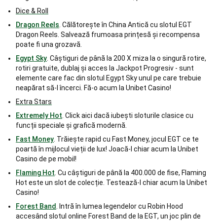
Dice & Roll
Dragon Reels
. Călătorește în China Antică cu slotul EGT
Dragon Reels. Salvează frumoasa prințesă și recompensa
poate fi una grozavă.
Egypt Sky
.
Câștiguri de până la 200 X miza la o singură rotire,
rotiri gratuite, dublaj și acces la Jackpot Progresiv - sunt
elemente care fac din slotul Egypt Sky unul pe care trebuie
neapărat să-l încerci. Fă-o acum la Unibet Casino!
Extra Stars
Extremely Hot
. Click aici dacă iubești sloturile clasice cu
funcții speciale și grafică modernă.
Fast Money
.
Trăiește rapid cu Fast Money, jocul EGT ce te
poartă în mijlocul vieții de lux! Joacă-l chiar acum la Unibet
Casino de pe mobil!
Flaming Hot
. Cu câștiguri de până la 400.000 de fise, Flaming
Hot este un slot de colecție. Testează-l chiar acum la Unibet
Casino!
Forest Band
.
Intră în lumea legendelor cu Robin Hood
accesând slotul online Forest Band de la EGT, un joc plin de