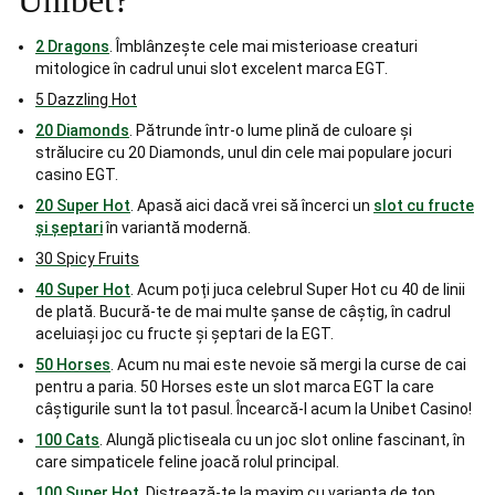
Unibet?
2 Dragons
. Îmblânzește cele mai misterioase creaturi
mitologice în cadrul unui slot excelent marca EGT.
5 Dazzling Hot
20 Diamonds
. Pătrunde într-o lume plină de culoare și
strălucire cu 20 Diamonds, unul din cele mai populare jocuri
casino EGT.
20 Super Hot
. Apasă aici dacă vrei să încerci un
slot cu fructe
și șeptari
în variantă modernă.
30 Spicy Fruits
40 Super Hot
. Acum poți juca celebrul Super Hot cu 40 de linii
de plată. Bucură-te de mai multe șanse de câștig, în cadrul
aceluiași joc cu fructe și șeptari de la EGT.
50 Horses
.
Acum nu mai este nevoie să mergi la curse de cai
pentru a paria. 50 Horses este un slot marca EGT la care
câștigurile sunt la tot pasul. Încearcă-l acum la Unibet Casino!
100 Cats
. Alungă plictiseala cu un joc slot online fascinant, în
care simpaticele feline joacă rolul principal.
100 Super Hot
. Distrează-te la maxim cu varianta de top