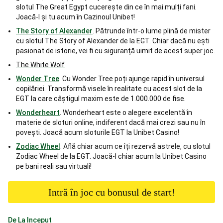
slotul The Great Egypt cucerește din ce în mai mulți fani.
Joacă-l și tu acum în Cazinoul Unibet!
The Story of Alexander
. Pătrunde într-o lume plină de mister
cu slotul The Story of Alexander de la EGT. Chiar dacă nu ești
pasionat de istorie, vei fi cu siguranță uimit de acest super joc.
The White Wolf
Wonder Tree
. Cu Wonder Tree poți ajunge rapid în universul
copilăriei. Transformă visele în realitate cu acest slot de la
EGT la care câștigul maxim este de 1.000.000 de fise.
Wonderheart
.
Wonderheart este o alegere excelentă în
materie de sloturi online, indiferent dacă mai crezi sau nu în
povești. Joacă acum sloturile EGT la Unibet Casino!
Zodiac Wheel
. Află chiar acum ce îți rezervă astrele, cu slotul
Zodiac Wheel de la EGT. Joacă-l chiar acum la Unibet Casino
pe bani reali sau virtuali!
Intră în joc cu bonusul de start!
De La Inceput