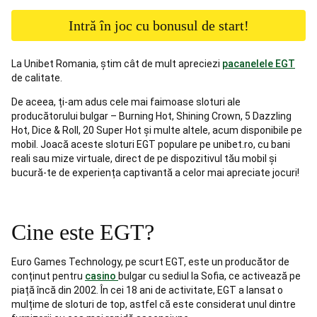
Intră în joc cu bonusul de start!
La Unibet Romania, știm cât de mult apreciezi
pacanelele EGT
de calitate.
De aceea, ți-am adus cele mai faimoase sloturi ale
producătorului bulgar – Burning Hot, Shining Crown, 5 Dazzling
Hot, Dice & Roll, 20 Super Hot și multe altele, acum disponibile pe
mobil. Joacă aceste sloturi EGT populare pe unibet.ro, cu bani
reali sau mize virtuale, direct de pe dispozitivul tău mobil și
bucură-te de experiența captivantă a celor mai apreciate jocuri!
Cine este EGT?
Euro Games Technology, pe scurt EGT, este un producător de
conținut pentru
casino
bulgar cu sediul la Sofia, ce activează pe
piață încă din 2002. În cei 18 ani de activitate, EGT a lansat o
mulțime de sloturi de top, astfel că este considerat unul dintre