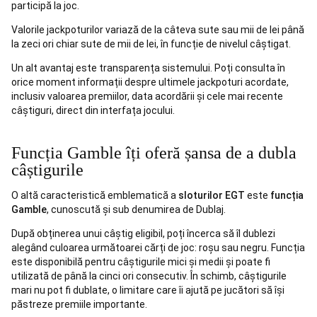
participă la joc.
Valorile jackpoturilor variază de la câteva sute sau mii de lei până
la zeci ori chiar sute de mii de lei, în funcție de nivelul câștigat.
Un alt avantaj este transparența sistemului. Poți consulta în
orice moment informații despre ultimele jackpoturi acordate,
inclusiv valoarea premiilor, data acordării și cele mai recente
câștiguri, direct din interfața jocului.
Funcția Gamble îți oferă șansa de a dubla
câștigurile
O altă caracteristică emblematică a
sloturilor EGT
este
funcția
Gamble
, cunoscută și sub denumirea de Dublaj.
După obținerea unui câștig eligibil, poți încerca să îl dublezi
alegând culoarea următoarei cărți de joc: roșu sau negru. Funcția
este disponibilă pentru câștigurile mici și medii și poate fi
utilizată de până la cinci ori consecutiv. În schimb, câștigurile
mari nu pot fi dublate, o limitare care îi ajută pe jucători să își
păstreze premiile importante.