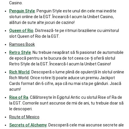
Casino.
Penguin Style
.
Penguin Style este unul din cele mai inedite
sloturi online de la EGT. Încearcă-l acum la Unibet Casino,
alături de sute alte jocuri de cazino!
Queen of Rio
. Distrează-te pe ritmuri braziliene cu uimitorul
slot Queen of Rio de la EGT.
Ramses Book
Retro Style
.
Nu trebuie neapărat să fii pasionat de automobile
de epocă pentru a te bucura de tot ceea ce-ți oferă slotul
Retro Style de la EGT. Încearcă-l acum la Unibet Casino!
Rich World
. Descoperă o lume plină de opulență în slotul online
Rich World. Orice rotire îți poate aduce un premiu Jackpot
Cards format din 6 cifre, așa că nu mai sta pe gânduri. Joacă
acum!
Rise of Ra
. Călătorește în Egiptul Antic cu slotul Rise of Ra de
la EGT. Comorile sunt ascunse de mii de ani, tu trebuie doar să
le descoperi.
Route of Mexico
Secrets of Alchemy
. Descoperă cele mai ascunse secrete ale