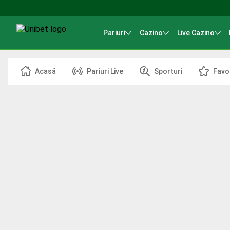
Pariuri
Cazino
Live Cazino
Acasă
Pariuri Live
Sporturi
Favo