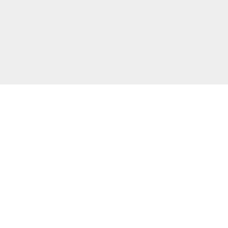
Formatul Cotelor