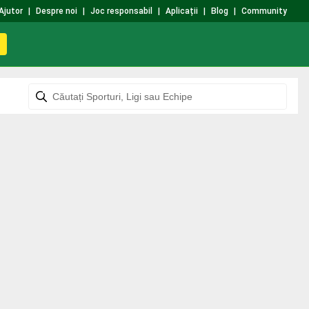
Ajutor
|
Despre noi
|
Joc responsabil
|
Aplicații
|
Blog
|
Community