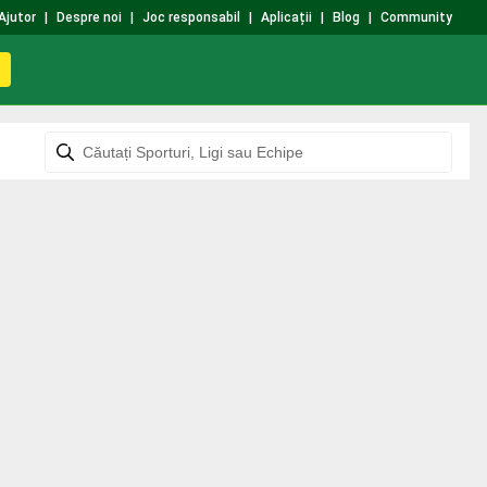
Ajutor
|
Despre noi
|
Joc responsabil
|
Aplicații
|
Blog
|
Community