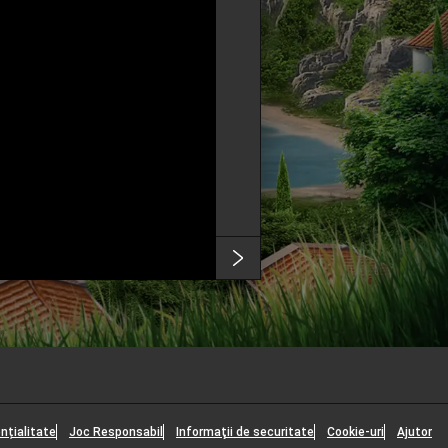
nțialitate
Joc Responsabil
Informaţii de securitate
Cookie-uri
Ajutor