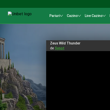
Pariuri
Cazino
Live Cazino
Zeus Wild Thunder
de
Synot