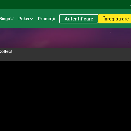
Autentificare
Înregistrare
Bingo
Poker
Promoții
Collect