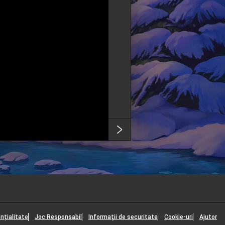
nțialitate
Joc Responsabil
Informaţii de securitate
Cookie-uri
Ajutor