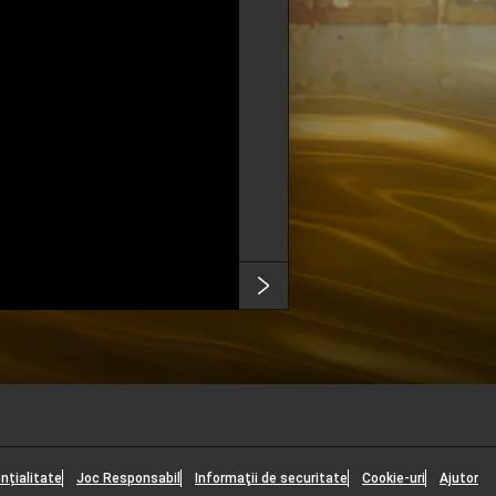
nțialitate
Joc Responsabil
Informaţii de securitate
Cookie-uri
Ajutor