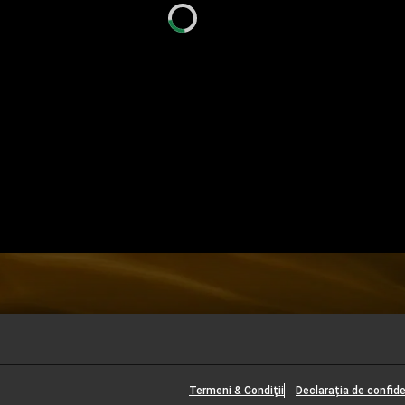
Termeni & Condiţii
Declarația de confide