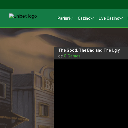
Pariuri
Cazino
Live Cazino
The Good, The Bad and The Ugly
de
G Games