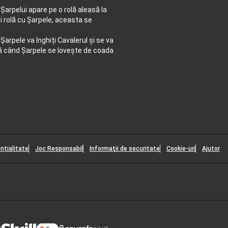
Șarpelui apare pe o rolă aleasă la
și rolă cu Șarpele, aceasta se
 Șarpele va înghiți Cavalerul și se va
ină când Șarpele se lovește de coada
nțialitate
Joc Responsabil
Informaţii de securitate
Cookie-uri
Ajutor