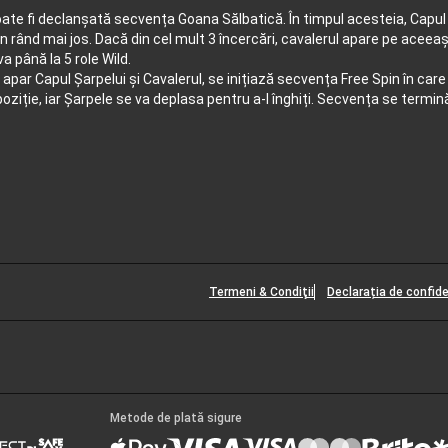
poate fi declanșată secvența Goana Sălbatică. În timpul acesteia, Capul 
un rând mai jos. Dacă din cel mult 3 încercări, cavalerul apare pe aceea
va până la 5 role Wild.
e apar Capul Șarpelui și Cavalerul, se inițiază secvența Free Spin în care
poziție, iar Șarpele se va deplasa pentru a-l înghiți. Secvența se term
Termeni & Condiţii
Declarația de confide
Metode de plată sigure