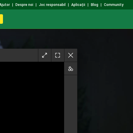
Ajutor
|
Despre noi
|
Joc responsabil
|
Aplicații
|
Blog
|
Community