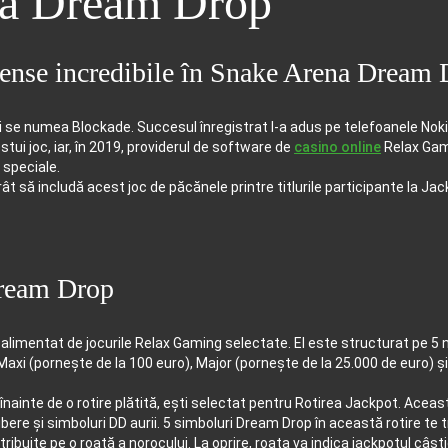
na Dream Drop
pense incredibile în Snake Arena Dream
i se numea Blockade. Succesul înregistrat l-a adus pe telefoanele Nokia 
ui joc, iar, în 2019, providerul de software de
casino online
Relax Gami
 speciale.
rât să includă acest joc de păcănele printre titlurile participante la J
Dream Drop
imentat de jocurile Relax Gaming selectate. El este structurat pe 5 ni
, Maxi (pornește de la 100 euro), Major (pornește de la 25.000 de euro) 
înainte de o rotire plătită, ești selectat pentru Rotirea Jackpot. Aceast
libere și simboluri DD aurii. 5 simboluri Dream Drop în această rotire te 
tribuite pe o roată a norocului. La oprire, roata va indica jackpotul câșt