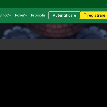
Autentificare
Înregistrare
Bingo
Poker
Promoții