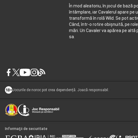
În mod aleatoriu, în jocul de bază 
întâmplare, iar Cavalerul apare pe 
transformă în rolă Wild. Se pot acti
Când, într-o rotire obișnuită, pe rol
mări. Un Cavaler va apărea pe altă 
sa.
Jocurile de noroc pot crea dependență. Joacă responsabil.
Informaţii de securitate