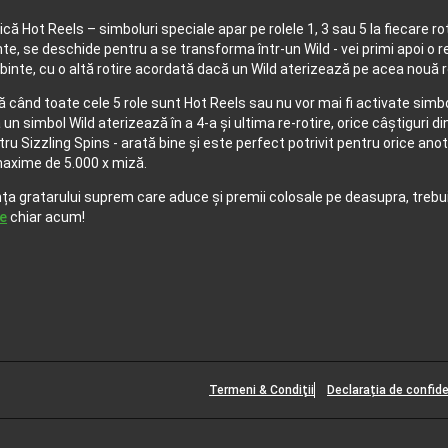
că Hot Reels – simboluri speciale apar pe rolele 1, 3 sau 5 la fiecare roti
nte, se deschide pentru a se transforma într-un Wild - vei primi apoi o r
erbinte, cu o altă rotire acordată dacă un Wild aterizează pe acea nouă ro
ă când toate cele 5 role sunt Hot Reels sau nu vor mai fi activate simbolu
 un simbol Wild aterizează în a 4-a și ultima re-rotire, orice câștiguri d
ru Sizzling Spins - arată bine și este perfect potrivit pentru orice ano
maxime de 5.000 x miză.
ența gratarului suprem care aduce și premii colosale pe deasupra, trebui
te
chiar acum!
Termeni & Condiţii
Declarația de confide