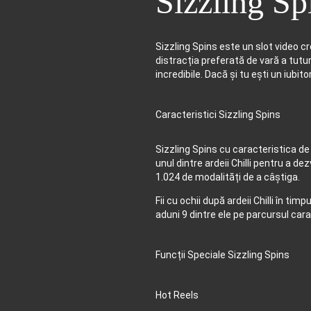
Sizzling Sp
Sizzling Spins este un slot video cre
distracția preferată de vară a tutur
incredibile. Dacă și tu ești un iubit
Caracteristici Sizzling Spins
Sizzling Spins cu caracteristica de r
unul dintre ardeii Chilli pentru a dez
1.024 de modalități de a câștiga.
Fii cu ochii după ardeii Chilli în ti
aduni 9 dintre ele pe parcursul carac
Funcții Speciale Sizzling Spins
Hot Reels