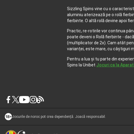
Sizzling Spins vine cu o caracteristi
aluminiu aterizează pe o rolă fierbi
fierbinte. O altă rolă devine apoi fi
Practic, re-rotirile vor continua pân
poate deveni o Rolă fierbinte - dacă
(multiplicator de 2x). Cam atât pent
varianței, este mare, cu câștiguri 
Pentru a lua și tu parte din experi
Spins la Unibet
Jocuri ca la Apara
Jocurile de noroc pot crea dependență. Joacă responsabil.