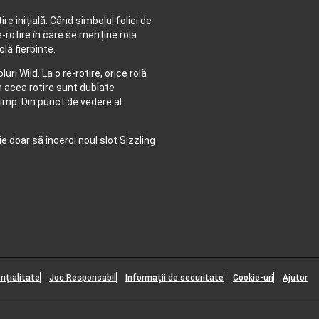
re inițială. Când simbolul foliei de
e-rotire în care se menține rola
lă fierbinte.
ri Wild. La o re-rotire, orice rolă
in acea rotire sunt dublate
timp. Din punct de vedere al
e doar să încerci noul slot Sizzling
nțialitate
Joc Responsabil
Informaţii de securitate
Cookie-uri
Ajutor