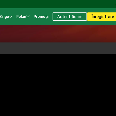
Autentificare
Înregistrare
Bingo
Poker
Promoții