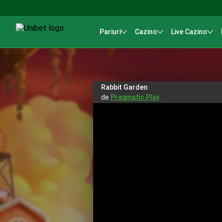
Pariuri
Cazino
Live Cazino
Rabbit Garden
de
Pragmatic Play