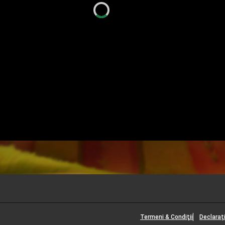
Termeni & Condiţii
Declaraț