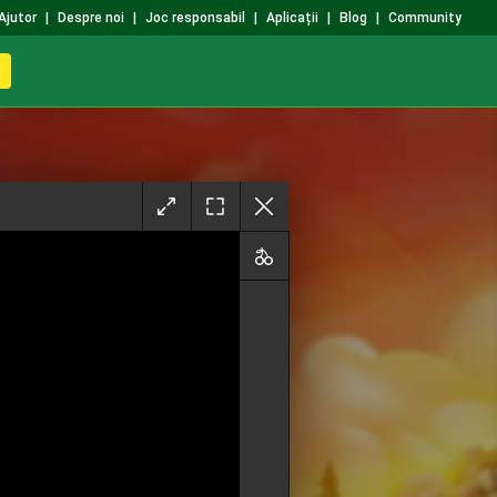
Ajutor
|
Despre noi
|
Joc responsabil
|
Aplicații
|
Blog
|
Community