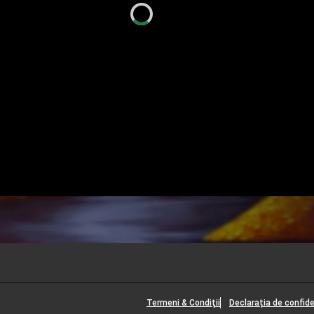
Termeni & Condiţii
Declarația de confide