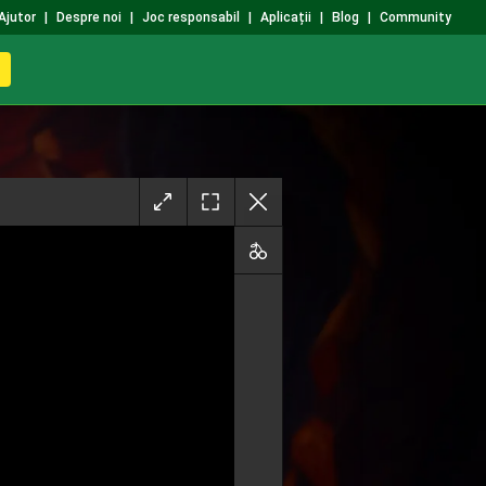
Ajutor
|
Despre noi
|
Joc responsabil
|
Aplicații
|
Blog
|
Community