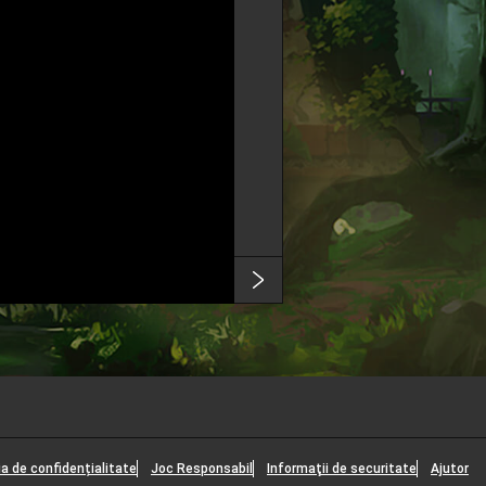
ia de confidențialitate
Joc Responsabil
Informaţii de securitate
Ajutor