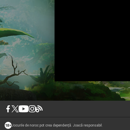
Jocurile de noroc pot crea dependență. Joacă responsabil.