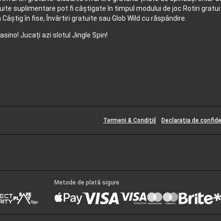
tuite suplimentare pot fi câștigate în timpul modului de joc Rotiri gratui
știg în fise, Învârtiri gratuite sau Glob Wild cu răspândire.
asino! Jucați azi slotul Jingle Spin!
Termeni & Condiţii
Declarația de confide
Metode de plată sigure