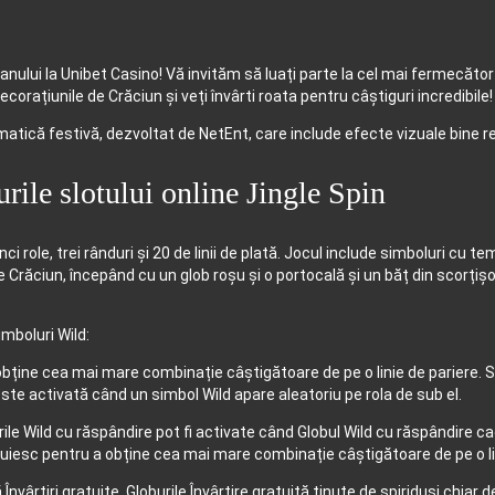
ului la Unibet Casino! Vă invităm să luați parte la cel mai fermecător a
orațiunile de Crăciun și veți învârti roata pentru câștiguri incredibile!
ematică festivă, dezvoltat de NetEnt, care include efecte vizuale bine r
rile slotului online Jingle Spin
nci role, trei rânduri și 20 de linii de plată. Jocul include simboluri cu t
Crăciun, începând cu un glob roșu și o portocală și un băț din scorțișoa
imboluri Wild:
obține cea mai mare combinație câștigătoare de pe o linie de pariere. 
este activată când un simbol Wild apare aleatoriu pe rola de sub el.
ile Wild cu răspândire pot fi activate când Globul Wild cu răspândire ca
cuiesc pentru a obține cea mai mare combinație câștigătoare de pe o li
Învârtiri gratuite. Globurile Învârtire gratuită ținute de spiriduși chia