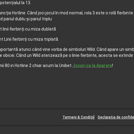
otențialul la 13.
ncția Hotline. Când joci jocul în mod normal, rola 3 este o rolă fierbinte 
d pariul dublu și pariul triplu:
t linii fierbinți cu miza dublată
nt Linii fierbinți cu miza triplată.
portantă atunci când vine vorba de simboluri Wild. Când apare un simbol
e obicei. Când un Wild aterizează pe o linie fierbinte, acesta se extinde 
nii 80 in Hotline 2 chiar acum la Unibet
Jocuri ca la Aparate
!
Termeni & Condiţii
Declarația de confide