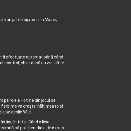
e un jaf de bijuterii din Miami,
 pot fi efectuate automat până când
b control, chiar dacă nu vrei să te
) pe rolele Hotline din jocul de
 fierbinte va crește înălțimea rolei
le pe deplin Wild.
știga în total. Când o linie
seamnă că poți beneficia de 6 rotiri