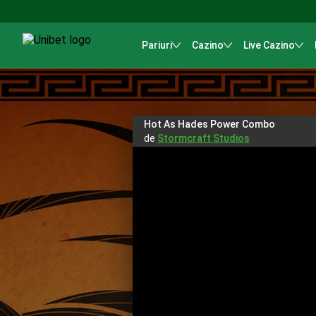
Pariuri
Cazino
Live Cazino
Hot As Hades Power Combo
de
Stormcraft Studios