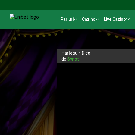
Pariuri
Cazino
Live Cazino
Harlequin Dice
de
Synot