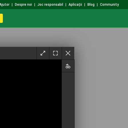
Ajutor
|
Despre noi
|
Joc responsabil
|
Aplicații
|
Blog
|
Community