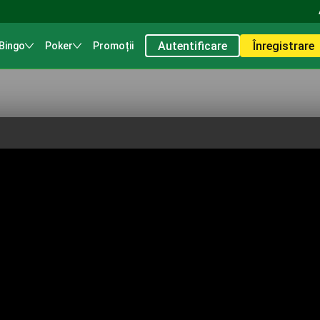
Autentificare
Înregistrare
Bingo
Poker
Promoții