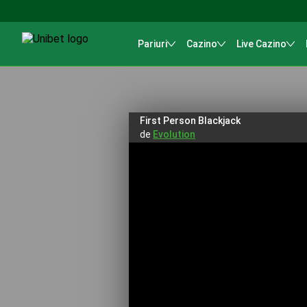
Pariuri
Cazino
Live Cazino
First Person Blackjack
de
Evolution