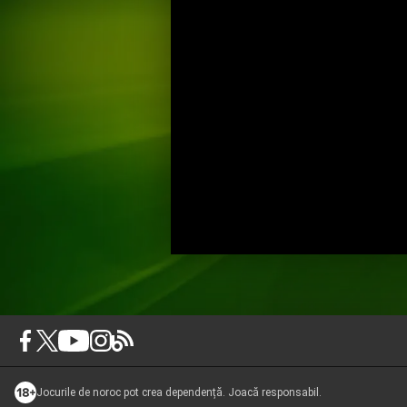
Jocurile de noroc pot crea dependență. Joacă responsabil.