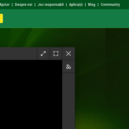
Ajutor
|
Despre noi
|
Joc responsabil
|
Aplicații
|
Blog
|
Community