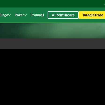
Autentificare
Înregistrare
Bingo
Poker
Promoții