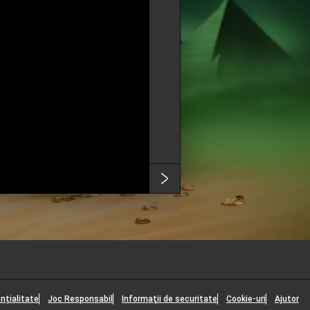
nțialitate
Joc Responsabil
Informaţii de securitate
Cookie-uri
Ajutor