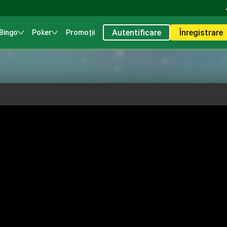
Autentificare
Înregistrare
Bingo
Poker
Promoții