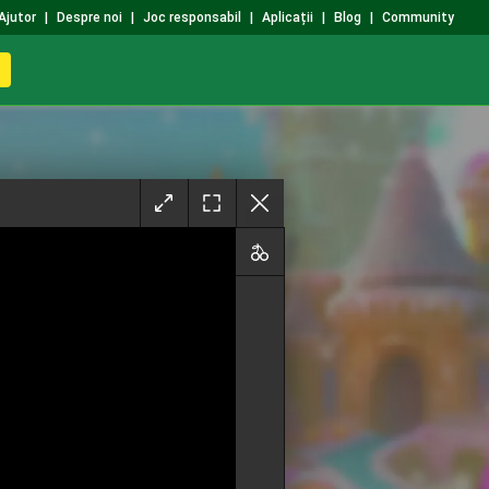
Ajutor
|
Despre noi
|
Joc responsabil
|
Aplicații
|
Blog
|
Community