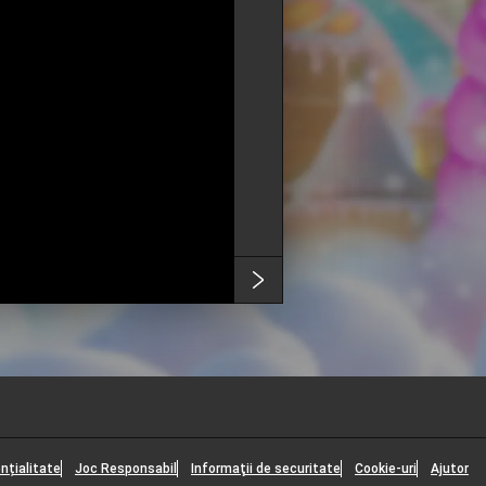
nțialitate
Joc Responsabil
Informaţii de securitate
Cookie-uri
Ajutor