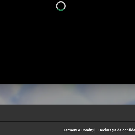
Termeni & Condiţii
Declarația de confide