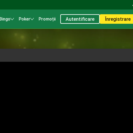
Autentificare
Înregistrare
Bingo
Poker
Promoții