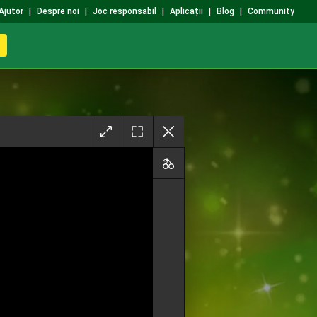
Ajutor
|
Despre noi
|
Joc responsabil
|
Aplicații
|
Blog
|
Community