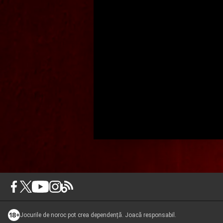
Jocurile de noroc pot crea dependență. Joacă responsabil.