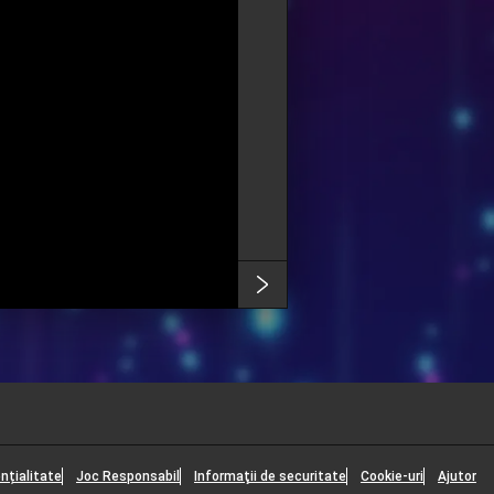
nțialitate
Joc Responsabil
Informaţii de securitate
Cookie-uri
Ajutor