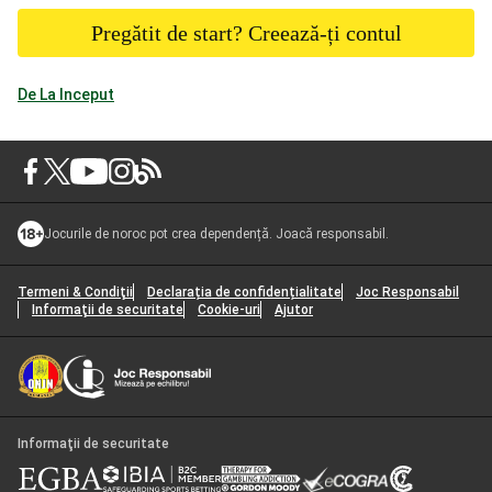
Pregătit de start? Creează-ți contul
De La Inceput
Jocurile de noroc pot crea dependență. Joacă responsabil.
Termeni & Condiţii
Declarația de confidențialitate
Joc Responsabil
Informaţii de securitate
Cookie-uri
Ajutor
Informaţii de securitate