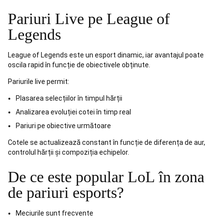
Pariuri Live pe League of
Legends
League of Legends este un esport dinamic, iar avantajul poate
oscila rapid în funcție de obiectivele obținute.
Pariurile live permit:
Plasarea selecțiilor în timpul hărții
Analizarea evoluției cotei în timp real
Pariuri pe obiective următoare
Cotele se actualizează constant în funcție de diferența de aur,
controlul hărții și compoziția echipelor.
De ce este popular LoL în zona
de pariuri esports?
Meciurile sunt frecvente