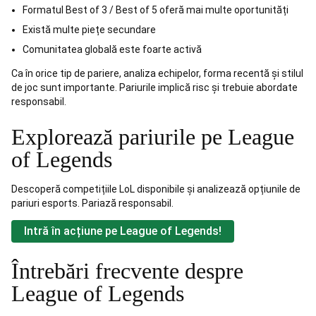
Formatul Best of 3 / Best of 5 oferă mai multe oportunități
Există multe piețe secundare
Comunitatea globală este foarte activă
Ca în orice tip de pariere, analiza echipelor, forma recentă și stilul
de joc sunt importante. Pariurile implică risc și trebuie abordate
responsabil.
Explorează pariurile pe League
of Legends
Descoperă competițiile LoL disponibile și analizează opțiunile de
pariuri esports. Pariază responsabil.
Intră în acțiune pe League of Legends!
Întrebări frecvente despre
League of Legends