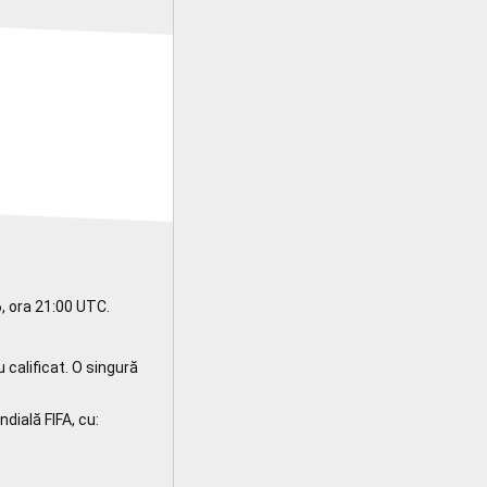
, ora 21:00 UTC.
 calificat. O singură
ială FIFA, cu: