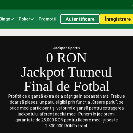
Autentificare
Înregistrare
Bingo
Poker
Promoții
Jackpot Sportiv
0 RON
Jackpot Turneul
Final de Fotbal
Profită de o șansă extra de a câștiga în această vară! Trebuie
doar să plasezi un pariu eligibil prin funcția „Creare pariu”, pe
orice meci participant și vei primi o șansă pentru extragerea
jackpotului aferent acelui meci. Punem în joc premii
garantate de 25.000 RON pentru fiecare meci și peste
2.500.000 RON în total.