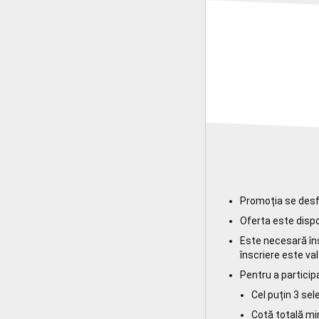
Promoția se desfă
Oferta este dispon
Este necesară îns
înscriere este val
Pentru a particip
Cel puțin 3 sele
Cotă totală mi