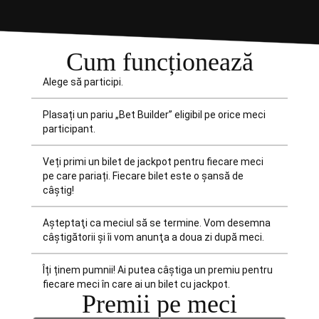
Cum funcționează
Alege să participi.
Plasați un pariu „Bet Builder” eligibil pe orice meci
participant.
Veți primi un bilet de jackpot pentru fiecare meci
pe care pariați. Fiecare bilet este o șansă de
câștig!
Aşteptaţi ca meciul să se termine. Vom desemna
câştigătorii şi îi vom anunţa a doua zi după meci.
Îți ținem pumnii! Ai putea câștiga un premiu pentru
fiecare meci în care ai un bilet cu jackpot.
Premii pe meci