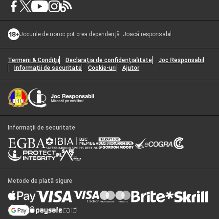
Jocurile de noroc pot crea dependență. Joacă responsabil.
Termeni & Condiţii
Declarația de confidențialitate
Joc Responsabil
Informaţii de securitate
Cookie-uri
Ajutor
Informaţii de securitate
Metode de plată sigure