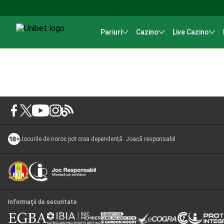
Pariuri
Cazino
Live Cazino
Jocurile de noroc pot crea dependență. Joacă responsabil.
Informaţii de securitate