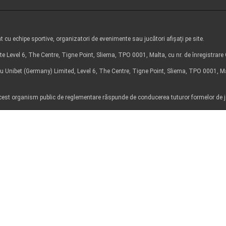
 cu echipe sportive, organizatori de evenimente sau jucători afişaţi pe site.
te Level 6, The Centre, Tigne Point, Sliema, TPO 0001, Malta, cu nr. de înregistrare
nibet (Germany) Limited, Level 6, The Centre, Tigne Point, Sliema, TPO 0001, Mal
. Acest organism public de reglementare răspunde de conducerea tuturor formelor de