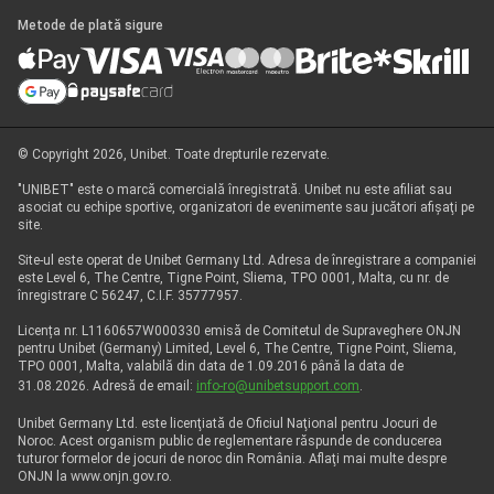
Metode de plată sigure
© Copyright 2026, Unibet. Toate drepturile rezervate.
"UNIBET" este o marcă comercială înregistrată. Unibet nu este afiliat sau
asociat cu echipe sportive, organizatori de evenimente sau jucători afişaţi pe
site.
Site-ul este operat de Unibet Germany Ltd. Adresa de înregistrare a companiei
este Level 6, The Centre, Tigne Point, Sliema, TPO 0001, Malta, cu nr. de
înregistrare C 56247, C.I.F. 35777957.
Licența nr. L1160657W000330 emisă de Comitetul de Supraveghere ONJN
pentru Unibet (Germany) Limited, Level 6, The Centre, Tigne Point, Sliema,
TPO 0001, Malta, valabilă din data de 1.09.2016 până la data de
31.08.2026. Adresă de email:
info-ro@unibetsupport.com
.
Unibet Germany Ltd. este licenţiată de Oficiul Naţional pentru Jocuri de
Noroc. Acest organism public de reglementare răspunde de conducerea
tuturor formelor de jocuri de noroc din România. Aflaţi mai multe despre
ONJN la www.onjn.gov.ro.