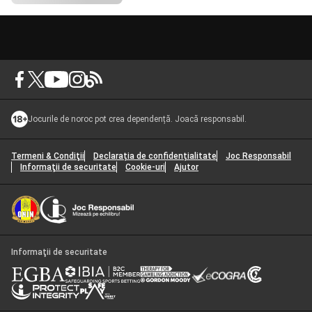
Jocurile de noroc pot crea dependență. Joacă responsabil.
Termeni & Condiţii
Declarația de confidențialitate
Joc Responsabil
Informaţii de securitate
Cookie-uri
Ajutor
Informaţii de securitate