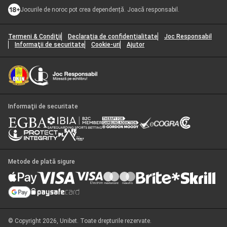
Jocurile de noroc pot crea dependență. Joacă responsabil.
Termeni & Condiţii
Declarația de confidențialitate
Joc Responsabil
Informaţii de securitate
Cookie-uri
Ajutor
Informaţii de securitate
Metode de plată sigure
© Copyright 2026, Unibet. Toate drepturile rezervate.