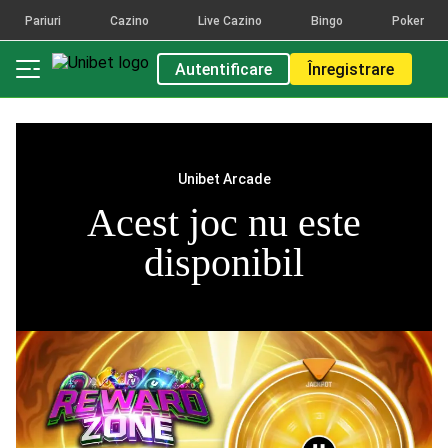
Pariuri
Cazino
Live Cazino
Bingo
Poker
Autentificare
Înregistrare
Unibet Arcade
Acest joc nu este
disponibil