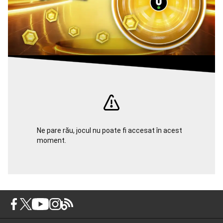
Ne pare rău, jocul nu poate fi accesat în acest
moment.