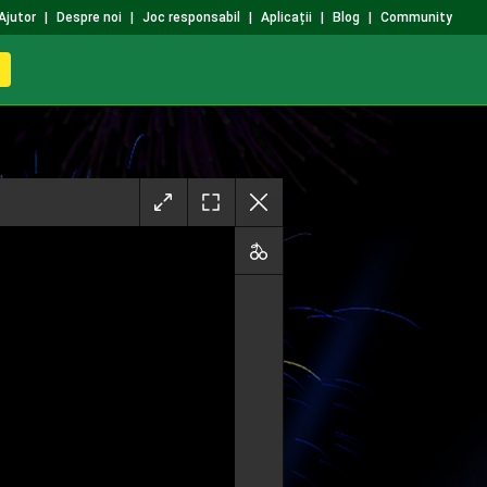
Ajutor
|
Despre noi
|
Joc responsabil
|
Aplicații
|
Blog
|
Community