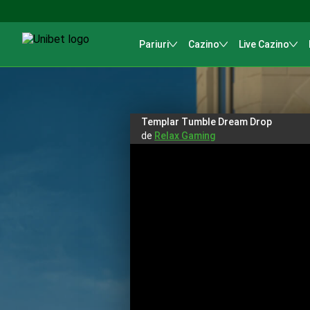
Pariuri
Cazino
Live Cazino
Templar Tumble Dream Drop
de
Relax Gaming