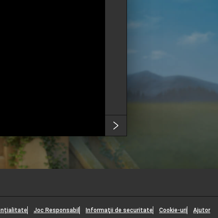
nțialitate
Joc Responsabil
Informaţii de securitate
Cookie-uri
Ajutor