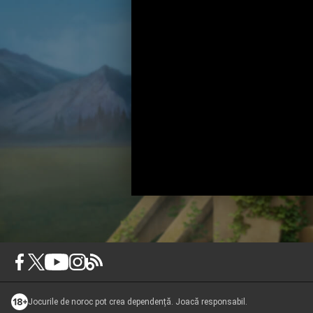
Jocurile de noroc pot crea dependență. Joacă responsabil.