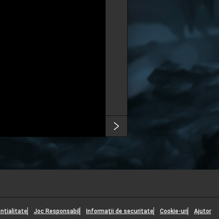
nțialitate
Joc Responsabil
Informaţii de securitate
Cookie-uri
Ajutor