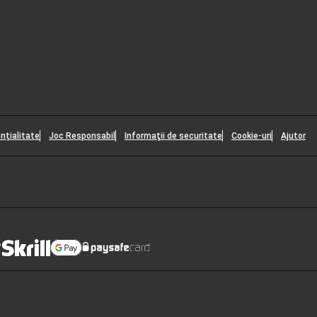
nțialitate
Joc Responsabil
Informaţii de securitate
Cookie-uri
Ajutor