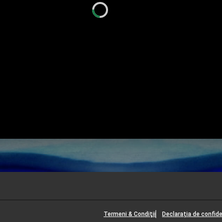
Termeni & Condiţii
Declarația de confide