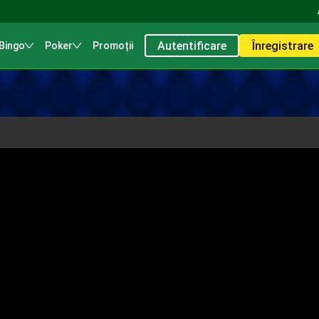
Autentificare
Înregistrare
Bingo
Poker
Promoții