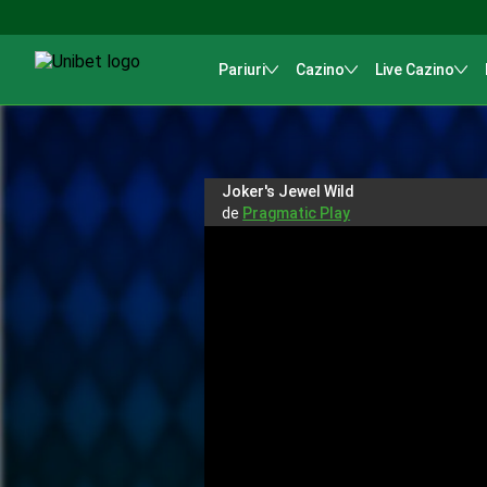
Pariuri
Cazino
Live Cazino
Joker's Jewel Wild
de
Pragmatic Play