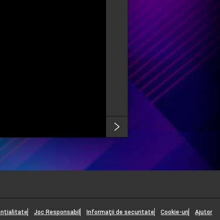
nțialitate
Joc Responsabil
Informaţii de securitate
Cookie-uri
Ajutor