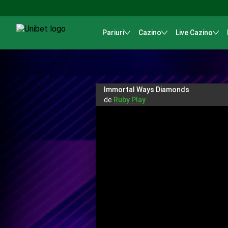
Pariuri
Cazino
Live Cazino
Immortal Ways Diamonds
de
Ruby Play