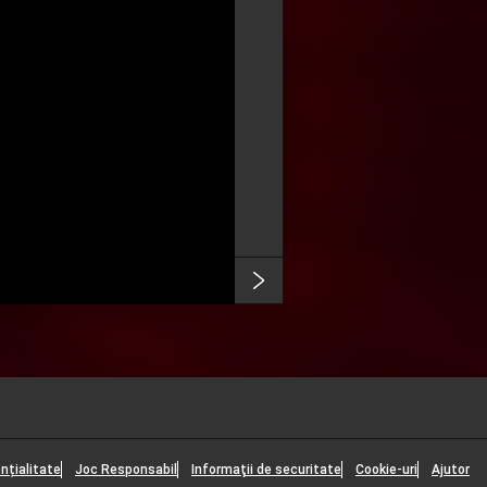
nțialitate
Joc Responsabil
Informaţii de securitate
Cookie-uri
Ajutor