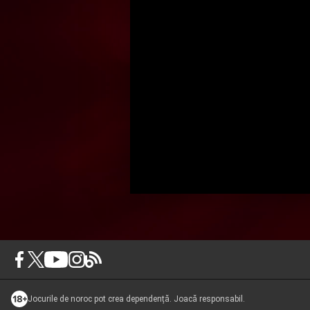
Jocurile de noroc pot crea dependență. Joacă responsabil.