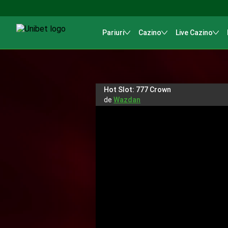
Pariuri
Cazino
Live Cazino
Hot Slot: 777 Crown
de
Wazdan