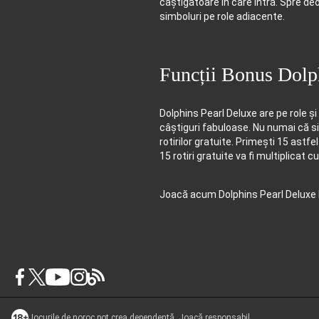
câștigătoare în care intră. Spre de
simboluri pe role adiacente.
Funcții Bonus Dolph
Dolphins Pearl Deluxe are pe role ș
câștiguri fabuloase. Nu numai că s
rotirilor gratuite. Primești 15 astfe
15 rotiri gratuite va fi multiplicat 
Joacă acum Dolphins Pearl Deluxe l
Jocurile de noroc pot crea dependență. Joacă responsabil.