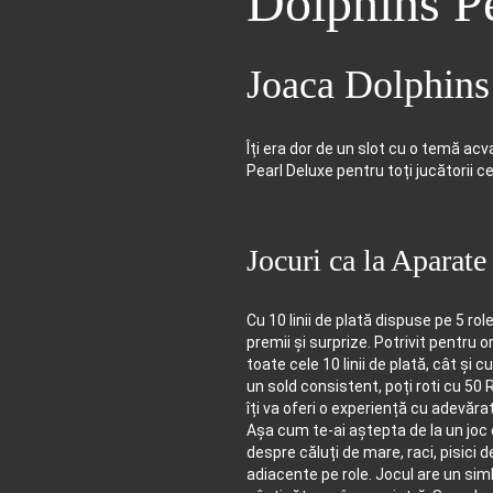
Dolphins P
Joaca Dolphins 
Îți era dor de un slot cu o temă acv
Pearl Deluxe pentru toți jucătorii 
Jocuri ca la Aparate
Cu 10 linii de plată dispuse pe 5 r
premii și surprize. Potrivit pentru o
toate cele 10 linii de plată, cât și 
un sold consistent, poți roti cu 50
îți va oferi o experiență cu adevăra
Așa cum te-ai aștepta de la un joc 
despre căluți de mare, raci, pisici 
adiacente pe role. Jocul are un simb