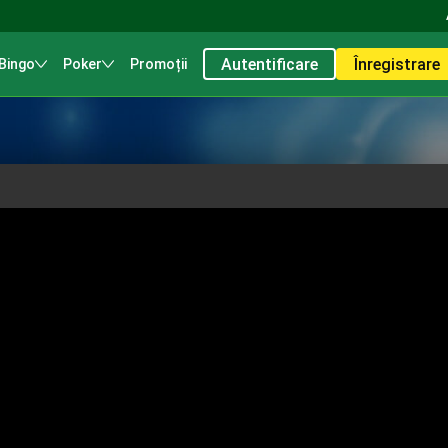
Autentificare
Înregistrare
Bingo
Poker
Promoții