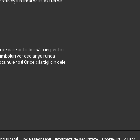
 potrivești numai două astfel de
pe care ar trebui să o iei pentru
simboluri vor declanșa runda
ta nu e tot! Orice câștigi din cele
nțialitate
Joc Responsabil
Informaţii de securitate
Cookie-uri
Ajutor