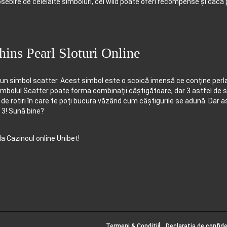
osebire de celelalte simboluri, cel wild poate oferi recompense și dacă
ins Pearl Sloturi Online
i un simbol scatter. Acest simbol este o scoică imensă ce conține perla 
imbolul Scatter poate forma combinații câștigătoare, dar 3 astfel de 
l de rotiri în care te poți bucura văzând cum câștigurile se adună. Dar as
cu 3! Sună bine?
a Cazinoul online Unibet!
Termeni & Condiţii
Declarația de confide