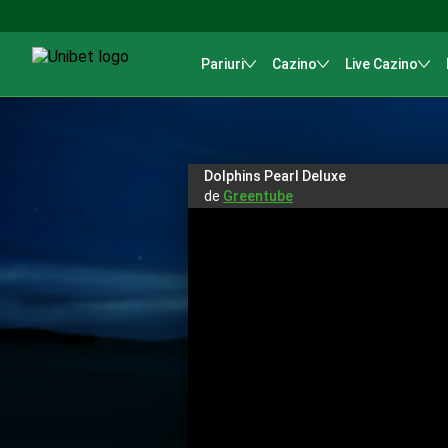
Pariuri
Cazino
Live Cazino
Dolphins Pearl Deluxe
de
Greentube