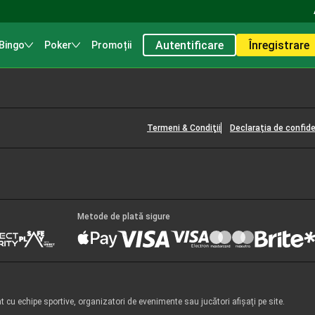
Autentificare
Înregistrare
Bingo
Poker
Promoții
Termeni & Condiţii
Declarația de confide
Metode de plată sigure
 cu echipe sportive, organizatori de evenimente sau jucători afişaţi pe site.