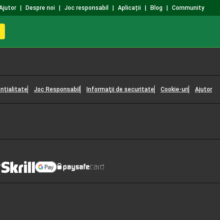
Ajutor
|
Despre noi
|
Joc responsabil
|
Aplicații
|
Blog
|
Community
nțialitate
Joc Responsabil
Informaţii de securitate
Cookie-uri
Ajutor