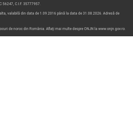
 C 56247, C.I.F. 35777957.
ta, valabilă din data de 1.09.2016 până la data de 31.08.2026. Adresă de
 jocuri de noroc din România. Aflaţi mai multe despre ONJN la www.onjn.gov.ro.