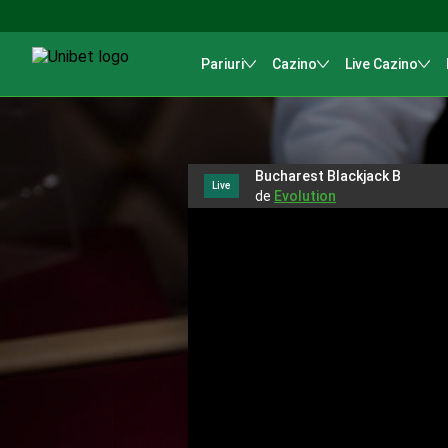
Pariuri
Cazino
Live Cazino
Bucharest Blackjack B
Live
de
Evolution