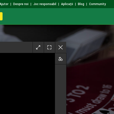
Ajutor
|
Despre noi
|
Joc responsabil
|
Aplicații
|
Blog
|
Community