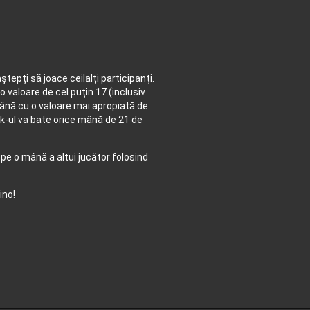
ștepți să joace ceilalți participanți.
o valoare de cel puțin 17 (inclusiv
ână cu o valoare mai apropiată de
ck-ul va bate orice mână de 21 de
 pe o mână a altui jucător folosind
ino!