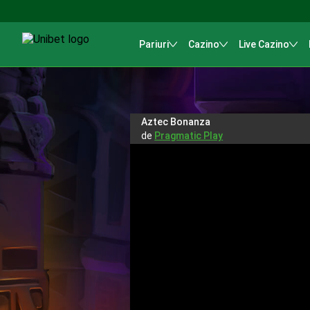
Pariuri
Cazino
Live Cazino
Aztec Bonanza
de
Pragmatic Play