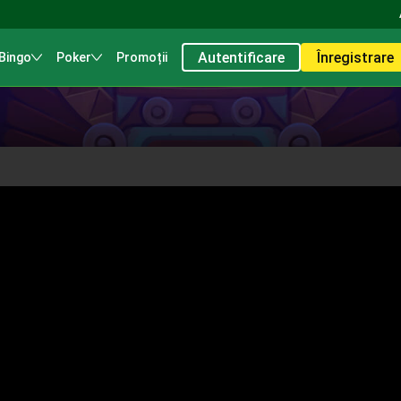
Autentificare
Înregistrare
Bingo
Poker
Promoții