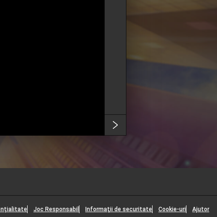
nțialitate
Joc Responsabil
Informaţii de securitate
Cookie-uri
Ajutor