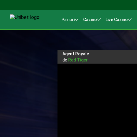
Pariuri
Cazino
Live Cazino
Agent Royale
de
Red Tiger