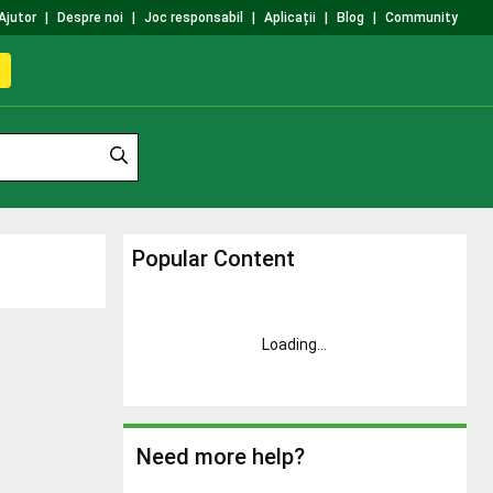
Ajutor
|
Despre noi
|
Joc responsabil
|
Aplicații
|
Blog
|
Community
Popular Content
Loading
...
Need more help?