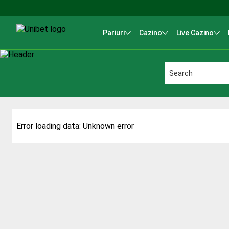
Pariuri
Cazino
Live Cazino
Error loading data:
Unknown error