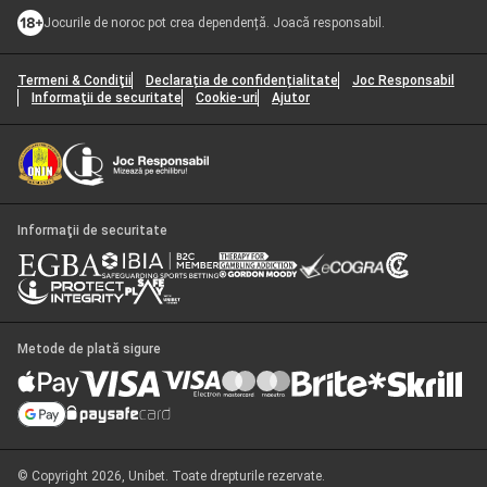
Jocurile de noroc pot crea dependență. Joacă responsabil.
Termeni & Condiţii
Declarația de confidențialitate
Joc Responsabil
Informaţii de securitate
Cookie-uri
Ajutor
Informaţii de securitate
Metode de plată sigure
© Copyright 2026, Unibet. Toate drepturile rezervate.