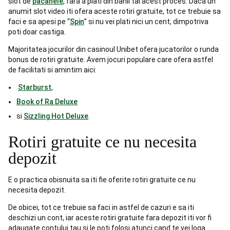
slot de
pacanele
, fara a plati din banii tai acest proces. Daca un
anumit slot video iti ofera aceste rotiri gratuite, tot ce trebuie sa
faci e sa apesi pe “
Spin
” si nu vei plati nici un cent, dimpotriva
poti doar castiga.
Majoritatea jocurilor din casinoul Unibet ofera jucatorilor o runda
bonus de rotiri gratuite. Avem jocuri populare care ofera astfel
de facilitati si amintim aici:
Starburst
,
Book of Ra Deluxe
si
Sizzling Hot Deluxe
.
Rotiri gratuite ce nu necesita
depozit
E o practica obisnuita sa iti fie oferite rotiri gratuite ce nu
necesita depozit.
De obicei, tot ce trebuie sa faci in astfel de cazuri e sa iti
deschizi un cont, iar aceste rotiri gratuite fara depozit iti vor fi
adaugate contului tau si le poti folosi atunci cand te vei loga.