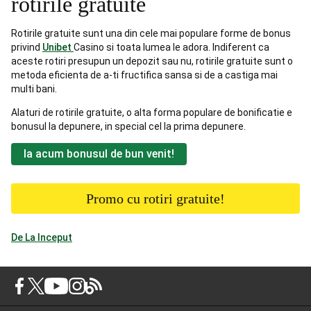
rotirile gratuite
Rotirile gratuite sunt una din cele mai populare forme de bonus
privind
Unibet
Casino si toata lumea le adora. Indiferent ca
aceste rotiri presupun un depozit sau nu, rotirile gratuite sunt o
metoda eficienta de a-ti fructifica sansa si de a castiga mai
multi bani.
Alaturi de rotirile gratuite, o alta forma populare de bonificatie e
bonusul la depunere, in special cel la prima depunere.
Ia acum bonusul de bun venit!
Promo cu rotiri gratuite!
De La Inceput