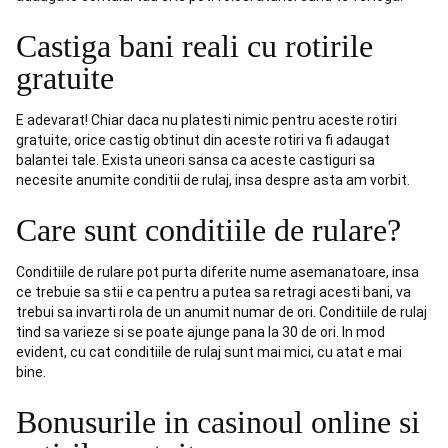
Castiga bani reali cu rotirile
gratuite
E adevarat! Chiar daca nu platesti nimic pentru aceste rotiri
gratuite, orice castig obtinut din aceste rotiri va fi adaugat
balantei tale. Exista uneori sansa ca aceste castiguri sa
necesite anumite conditii de rulaj, insa despre asta am vorbit.
Care sunt conditiile de rulare?
Conditiile de rulare pot purta diferite nume asemanatoare, insa
ce trebuie sa stii e ca pentru a putea sa retragi acesti bani, va
trebui sa invarti rola de un anumit numar de ori. Conditiile de rulaj
tind sa varieze si se poate ajunge pana la 30 de ori. In mod
evident, cu cat conditiile de rulaj sunt mai mici, cu atat e mai
bine.
Bonusurile in casinoul online si